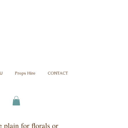
U
Props Hire
CONTACT
 plain for florals or