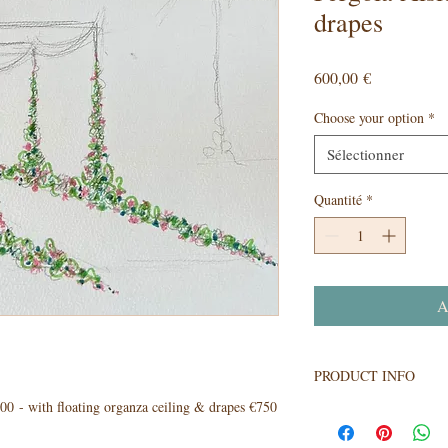
drapes
Prix
600,00 €
Choose your option
*
Sélectionner
Quantité
*
A
PRODUCT INFO
600 - with floating organza ceiling & drapes €750
Create a magical showca
This can be hired alone 