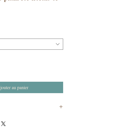
jouter au panier
se aisle with our arched installation.
for your florist to decorate or we can