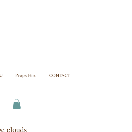
U
Props Hire
CONTACT
ge clouds