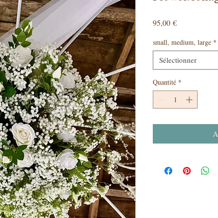
Prix
95,00 €
small, medium, large
*
Sélectionner
Quantité
*
A